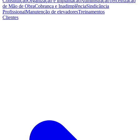
Constituição
Organização e implantação
Administração
Terceirização
de Mão de Obra
Cobrança e Inadimplência
Sindicãncia
Profissional
Manutenção de elevadores
Treinamentos
Clientes