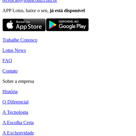
recepcao@lotuscond.com.br
APP Lotus, baixe o seu,
já está disponível
Trabalhe Conosco
Lotus News
FAQ
Contato
Sobre a empresa
História
O Diferencial
A Tecnologia
A Escolha Certa
A Exclusividade