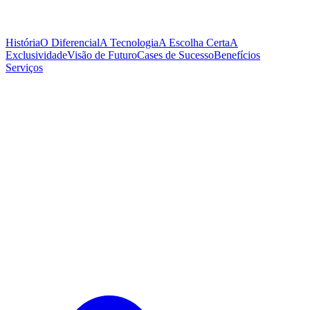
História
O Diferencial
A Tecnologia
A Escolha Certa
A
Exclusividade
Visão de Futuro
Cases de Sucesso
Benefícios
Serviços