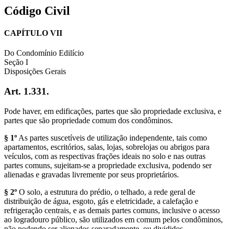
Código Civil
CAPÍTULO VII
Do Condomínio Edilício
Seção I
Disposições Gerais
Art. 1.331.
Pode haver, em edificações, partes que são propriedade exclusiva, e
partes que são propriedade comum dos condôminos.
§ 1º
As partes suscetíveis de utilização independente, tais como
apartamentos, escritórios, salas, lojas, sobrelojas ou abrigos para
veículos, com as respectivas frações ideais no solo e nas outras
partes comuns, sujeitam-se a propriedade exclusiva, podendo ser
alienadas e gravadas livremente por seus proprietários.
§ 2º
O solo, a estrutura do prédio, o telhado, a rede geral de
distribuição de água, esgoto, gás e eletricidade, a calefação e
refrigeração centrais, e as demais partes comuns, inclusive o acesso
ao logradouro público, são utilizados em comum pelos condôminos,
não podendo ser alienados separadamente, ou divididos.