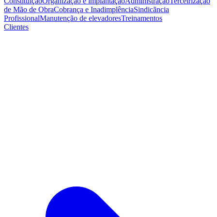
Constituição
Organização e implantação
Administração
Terceirização
de Mão de Obra
Cobrança e Inadimplência
Sindicãncia
Profissional
Manutenção de elevadores
Treinamentos
Clientes