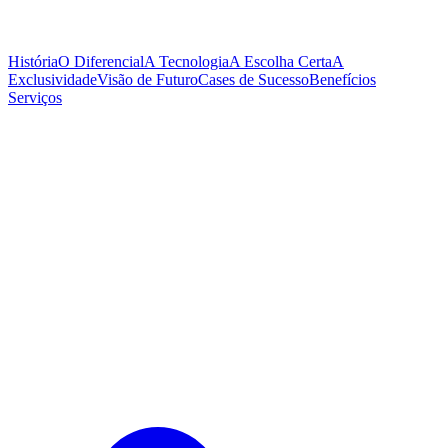
História
O Diferencial
A Tecnologia
A Escolha Certa
A
Exclusividade
Visão de Futuro
Cases de Sucesso
Benefícios
Serviços