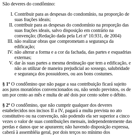
São deveres do condômino:
Contribuir para as despesas do condomínio, na proporção de
suas frações ideais;
contribuir para as despesas do condomínio na proporção das
suas frações ideais, salvo disposição em contrário na
convenção; (Redação dada pela Lei nº 10.931, de 2004)
não realizar obras que comprometam a segurança da
edificação;
não alterar a forma e a cor da fachada, das partes e esquadrias
externas;
dar às suas partes a mesma destinação que tem a edificação, e
não as utilizar de maneira prejudicial ao sossego, salubridade
e segurança dos possuidores, ou aos bons costumes.
§ 1º
O condômino que não pagar a sua contribuição ficará sujeito
aos juros moratórios convencionados ou, não sendo previstos, os de
um por cento ao mês e multa de até dois por cento sobre o débito.
§ 2º
O condômino, que não cumprir qualquer dos deveres
estabelecidos nos incisos II a IV, pagará a multa prevista no ato
constitutivo ou na convenção, não podendo ela ser superior a cinco
vezes o valor de suas contribuições mensais, independentemente das
perdas e danos que se apurarem; não havendo disposição expressa,
caberá à assembléia geral, por dois terços no mínimo dos