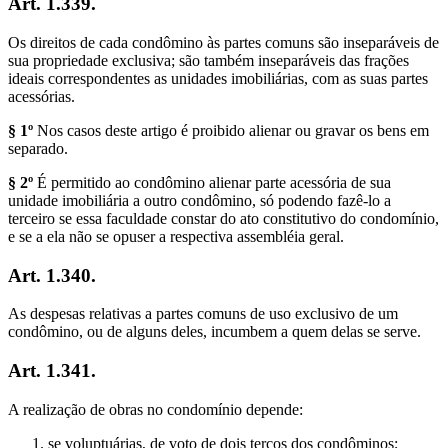
Art. 1.339.
Os direitos de cada condômino às partes comuns são inseparáveis de
sua propriedade exclusiva; são também inseparáveis das frações
ideais correspondentes as unidades imobiliárias, com as suas partes
acessórias.
§ 1º
Nos casos deste artigo é proibido alienar ou gravar os bens em
separado.
§ 2º
É permitido ao condômino alienar parte acessória de sua
unidade imobiliária a outro condômino, só podendo fazê-lo a
terceiro se essa faculdade constar do ato constitutivo do condomínio,
e se a ela não se opuser a respectiva assembléia geral.
Art. 1.340.
As despesas relativas a partes comuns de uso exclusivo de um
condômino, ou de alguns deles, incumbem a quem delas se serve.
Art. 1.341.
A realização de obras no condomínio depende:
se voluptuárias, de voto de dois terços dos condôminos;