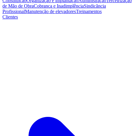
Constituição
Organização e implantação
Administração
Terceirização
de Mão de Obra
Cobrança e Inadimplência
Sindicãncia
Profissional
Manutenção de elevadores
Treinamentos
Clientes