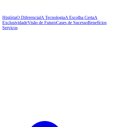
História
O Diferencial
A Tecnologia
A Escolha Certa
A
Exclusividade
Visão de Futuro
Cases de Sucesso
Benefícios
Serviços